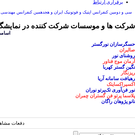
برقراری ارتباط
سی و دومین کنفرانس اپتيک و فوتونيک ایران و هجدهمين کنفرانس مهندسی و 
شرکت ها و موسسات شرکت کننده در نمایشگا
اسامی
حسگرسازان نورگستر
صاایران
روشنای نور
آرمان موج فناور
نگین گستر کهربا
ریزنگار
رهیافت سامانه آریا
اکسیراکسایتک
نور فن‌آوری تک‌پرتو نوران
پلاسما پرتو فن گستران چمران
نانو پژوهان راگان
دفعات مشاهده: 6452 