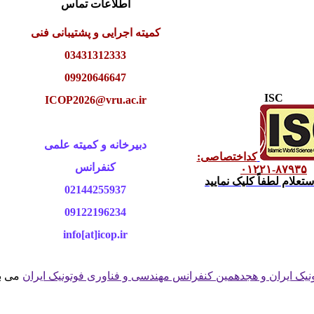
اطلاعات تماس
کمیته اجرایی و پشتیبانی فنی
03431312333
09920646647
ISC
ICOP2026@vru.ac.ir
دبیرخانه و کمیته علمی
کداختصاصی:
کنفرانس
۸۷۹۳۵-۰۱۲۲۱
علام لطفاً کلیک نمایید
02144255937
09122196234
info[at]icop.ir
نيک ایران و هجدهمين کنفرانس مهندسی و فناوری فوتونيک ايران
می ب