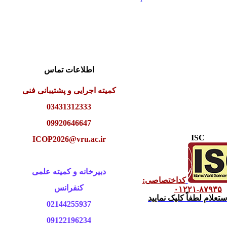
اطلاعات تماس
کمیته اجرایی و پشتیبانی فنی
03431312333
09920646647
ISC
ICOP2026@vru.ac.ir
دبیرخانه و کمیته علمی
کداختصاصی:
کنفرانس
۸۷۹۳۵-۰۱۲۲۱
علام لطفاً کلیک نمایید
02144255937
09122196234