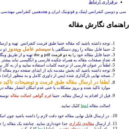
برقراری ارتباط
سی و دومین کنفرانس اپتيک و فوتونيک ایران و هجدهمين کنفرانس مهندسی و 
راهنمای نگارش مقاله
ت
وجه داشته باشید که مقاله حتما طبق فرمت کنفرانس تهیه و ارسا
سیستم عامل ویندوز
حتما فایل‌ مقاله را روی دستگاهی با
(و ن
حتما فایل مقاله خود را
به دو فرمت pdf و doc
تهیه و از طریق وبگا
تعداد صفحات مقاله به همراه چکیده فارسی و انگلیسی نباید بیشتر 
لطفاً در عنوان فارسی از ترجمه کلمات استفاده نمایید و از به کار ب
توجه داشته باشید که بخش مقدمه باید از ابتدای صفحه دوم مقاله آغ
نسخه نهایی بارگذاری شده (پس از داوری کامل و به منظور ارائه) 
لطفا در ارسال مقاله طبق فرمت و توضیحات تاکید 
موارد تاکید شده و بروز مشکلات یا حتی عدم امکان انتشار مقاله در پایگاه انجمن یا ISC، پیامد و مسئولیت متوجه ارس
قبل از اقدام به ارسال مقاله، حتما
فرم گواهی اصالت مقاله
توسط ا
اصالت مقاله
اینجا
کلیک نمایید.
در ارسال فایل نهایی مقاله خود دقت لازم را داشته باشید چون
امک
از ارسال
مقاله‌ی تکراری
جدا خودداری نمایید. چنانچه یک مقاله را چ
برای آشنایی با
زمینه‌های تخصصی
لطفا
اینجا
کلیک کنید.